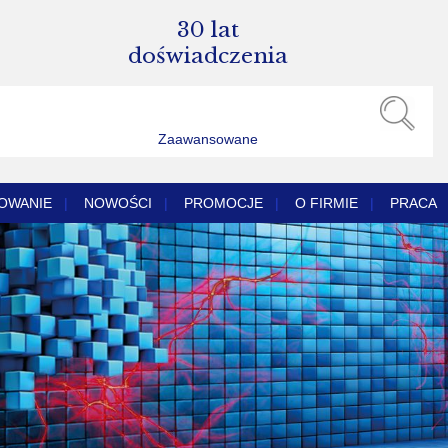
30 lat
doświadczenia
Zaawansowane
OWANIE
|
NOWOŚCI
|
PROMOCJE
|
O FIRMIE
|
PRACA